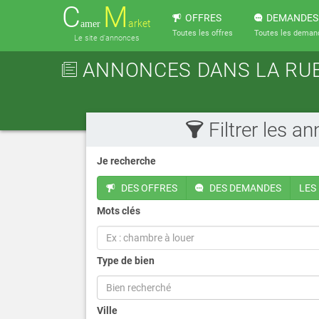
C
M
OFFRES
DEMANDES
arket
amer
Toutes les offres
Toutes les deman
Le site d'annonces
ANNONCES DANS LA RUB
Filtrer les a
Je recherche
DES OFFRES
DES DEMANDES
LES
Mots clés
Type de bien
Bien recherché
Ville