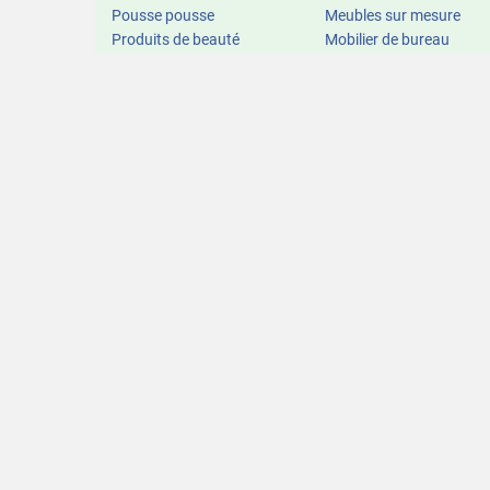
Pousse pousse
Meubles sur mesure
Produits de beauté
Mobilier de bureau
Produits phytosanitaires
Pandérie
Vidéosurveillance
Salle à manger
Salon complet
Table
CONSTRUCTION
DECORATION
Beignoire
Draps
Ciment
Lustre
Lavabo
Miroir
Masque respiratoire
Moquette
Matériaux de construction
Pendule
Moellos et pierres de
Rideaux
decoration
Portes