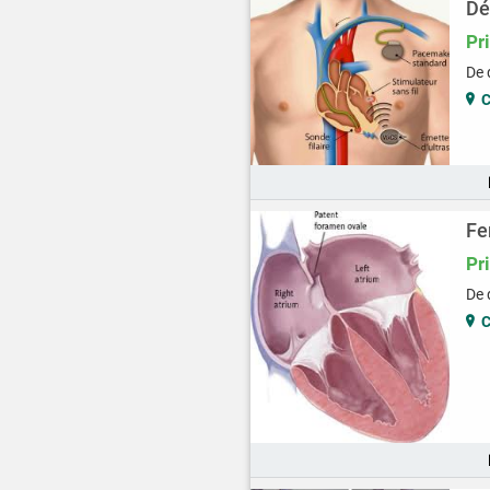
Dé
Pr
De q
Fe
Pr
De 