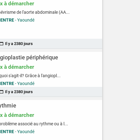
ix à démarcher
névrisme de l'aorte abdominale (AA...
CENTRE
- Yaoundé
Il y a 2380 jours
gioplastie périphérique
ix à démarcher
quoi s'agit-il? Grâce à l'angiopl...
CENTRE
- Yaoundé
Il y a 2380 jours
ythmie
ix à démarcher
problème associé au rythme ou à l...
CENTRE
- Yaoundé