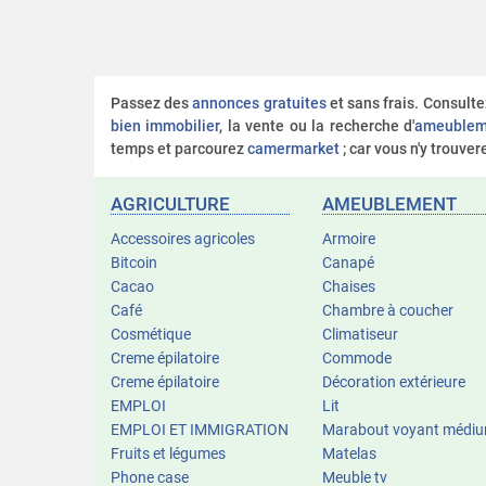
Passez des
annonces gratuites
et sans frais. Consult
bien immobilier
, la vente ou la recherche d'
ameublem
temps et parcourez
camermarket
; car vous n'y trouve
AGRICULTURE
AMEUBLEMENT
Accessoires agricoles
Armoire
Bitcoin
Canapé
Cacao
Chaises
Café
Chambre à coucher
Cosmétique
Climatiseur
Creme épilatoire
Commode
Creme épilatoire
Décoration extérieure
EMPLOI
Lit
EMPLOI ET IMMIGRATION
Marabout voyant médi
Fruits et légumes
Matelas
Phone case
Meuble tv