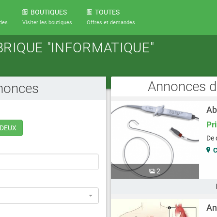
BOUTIQUES
TOUTES
des
Visiter les boutiques
Offres et demandes
RIQUE "INFORMATIQUE"
Annonces 
nnonces
Ab
Pr
 DEUX
De 
2
An