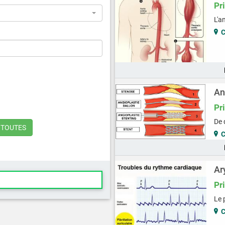
Pr
L'a
An
Pr
De 
TOUTES
Ar
Pr
Le 