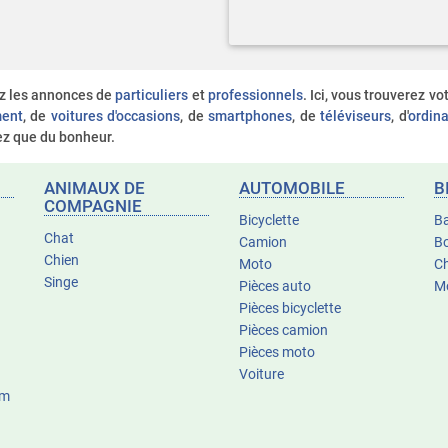
ez les annonces de
particuliers
et
professionnels
. Ici, vous trouverez v
ent
, de
voitures d'occasions
, de
smartphones
, de
téléviseurs
, d'
ordina
rez que du bonheur.
ANIMAUX DE
AUTOMOBILE
B
COMPAGNIE
Bicyclette
B
Chat
Camion
Bo
Chien
Moto
C
Singe
Pièces auto
M
Pièces bicyclette
Pièces camion
Pièces moto
Voiture
um