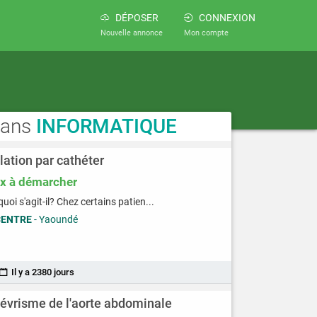
DÉPOSER
CONNEXION
Nouvelle annonce
Mon compte
dans
INFORMATIQUE
lation par cathéter
ix à démarcher
quoi s'agit-il? Chez certains patien...
CENTRE
- Yaoundé
Il y a 2380 jours
évrisme de l'aorte abdominale