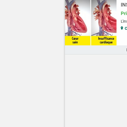
IN
Pr
L'i