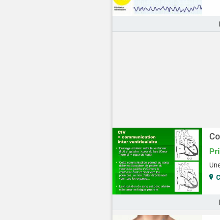
Co
Pr
Une