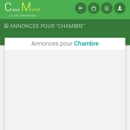
C
M
arket
amer
Le site d'annonces
ANNONCES POUR "CHAMBRE"
Annonces pour
Chambre