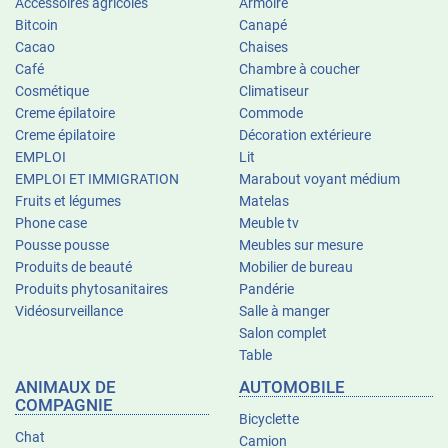
Accessoires agricoles
Armoire
Bitcoin
Canapé
Cacao
Chaises
Café
Chambre à coucher
Cosmétique
Climatiseur
Creme épilatoire
Commode
Creme épilatoire
Décoration extérieure
EMPLOI
Lit
EMPLOI ET IMMIGRATION
Marabout voyant médium
Fruits et légumes
Matelas
Phone case
Meuble tv
Pousse pousse
Meubles sur mesure
Produits de beauté
Mobilier de bureau
Produits phytosanitaires
Pandérie
Vidéosurveillance
Salle à manger
Salon complet
Table
ANIMAUX DE
AUTOMOBILE
COMPAGNIE
Bicyclette
Chat
Camion