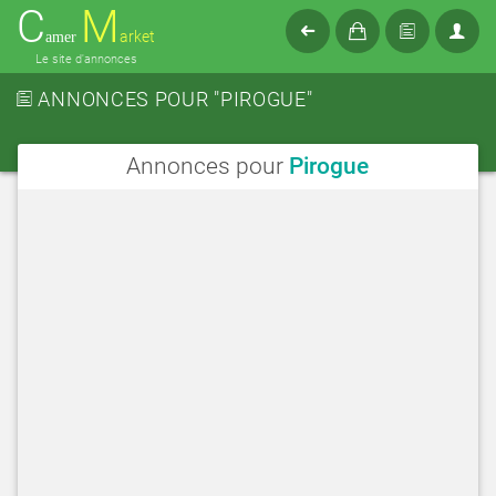
C
M
arket
amer
Le site d'annonces
ANNONCES POUR "PIROGUE"
Annonces pour
Pirogue