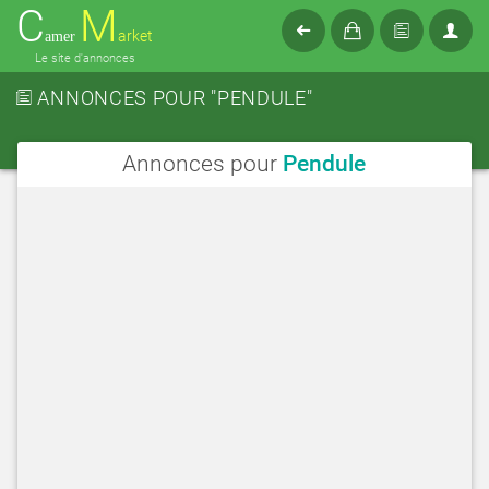
C
M
arket
amer
Le site d'annonces
ANNONCES POUR "PENDULE"
Annonces pour
Pendule