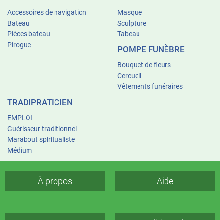
Accessoires de navigation
Masque
Bateau
Sculpture
Pièces bateau
Tabeau
Pirogue
POMPE FUNÈBRE
Bouquet de fleurs
Cercueil
Vêtements funéraires
TRADIPRATICIEN
EMPLOI
Guérisseur traditionnel
Marabout spiritualiste
Médium
À propos
Aide