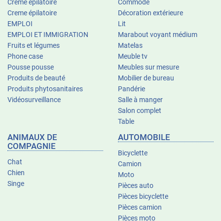
Creme épilatoire
Commode
Creme épilatoire
Décoration extérieure
EMPLOI
Lit
EMPLOI ET IMMIGRATION
Marabout voyant médium
Fruits et légumes
Matelas
Phone case
Meuble tv
Pousse pousse
Meubles sur mesure
Produits de beauté
Mobilier de bureau
Produits phytosanitaires
Pandérie
Vidéosurveillance
Salle à manger
Salon complet
Table
ANIMAUX DE
AUTOMOBILE
COMPAGNIE
Bicyclette
Chat
Camion
Chien
Moto
Singe
Pièces auto
Pièces bicyclette
Pièces camion
Pièces moto